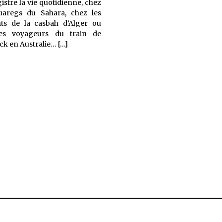
gistre la vie quotidienne, chez
uaregs du Sahara, chez les
nts de la casbah d’Alger ou
es voyageurs du train de
Matemale,
ack en Australie…
[…]
les
pieds
sur
terre
–
Ferhat
Bouda