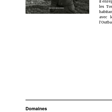
il enre
les To
habita
avec l
l’Outb
Domaines