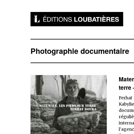
Photographie documentaire
Matem
terre
Ferhat
Kabyli
docu
réguliè
interna
l’agenc