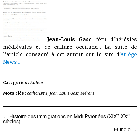
Jean-Louis Gasc
, féru d’hérésies
médiévales et de culture occitane… La suite de
l’article consacré à cet auteur sur le site d’
Ariège
News…
Catégories :
Auteur
Mots clés :
catharisme
,
Jean-Louis Gasc
,
Mérens
e
e
Navigation
←
Histoire des immigrations en Midi-Pyrénées (XIX
-XX
siècles)
de
El Indio
→
l’article