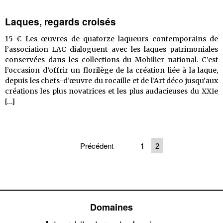
Laques, regards croisés
15 € Les œuvres de quatorze laqueurs contemporains de
l’association LAC dialoguent avec les laques patrimoniales
conservées dans les collections du Mobilier national. C’est
l’occasion d’offrir un florilège de la création liée à la laque,
depuis les chefs-d’œuvre du rocaille et de l’Art déco jusqu’aux
créations les plus novatrices et les plus audacieuses du XXIe
Laques,
[…]
regards
croisés
Précédent
1
2
Navigation
des
articles
Domaines