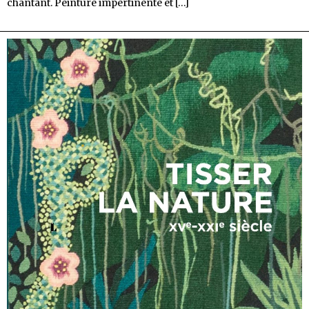
Robert
chantant. Peinture impertinente et
[…]
Combas
chante
Sète
et
Georges
Brassens