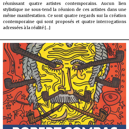
réunissant quatre artistes contemporains. Aucun lien
stylistique ne sous-tend la réunion de ces artistes dans une
même manifestation. Ce sont quatre regards sur la création
contemporaine qui sont proposés et quatre interrogations
4
adressées à la réalité
[…]
à
4
–
4
expositions
–
4
artistes