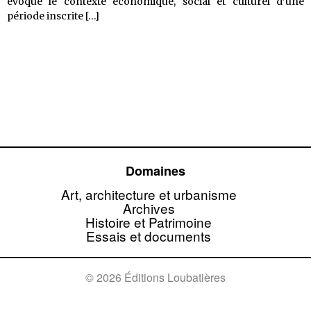
évoque le contexte économique, social et culturel d’une
Toulouse
période inscrite
[…]
45-
75,
la
ville
mise
à
jour
Domaines
Art, architecture et urbanisme
Archives
Histoire et Patrimoine
Essais et documents
© 2026 Éditions Loubatières