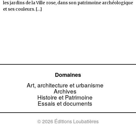
les jardins de la Ville rose, dans son patrimoine archéologique
Toulouse,
et ses couleurs.
[…]
patrimoine
et
art
de
vivre
–
<em>heritage
&
art
of
Domaines
living</em>
Art, architecture et urbanisme
Archives
Histoire et Patrimoine
Essais et documents
© 2026 Éditions Loubatières