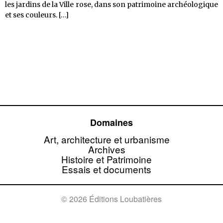
les jardins de la Ville rose, dans son patrimoine archéologique
Toulouse,
et ses couleurs.
[…]
patrimoine
et
art
de
vivre
–
<em>heritage
&
art
of
Domaines
living</em>
Art, architecture et urbanisme
Archives
Histoire et Patrimoine
Essais et documents
© 2026 Éditions Loubatières