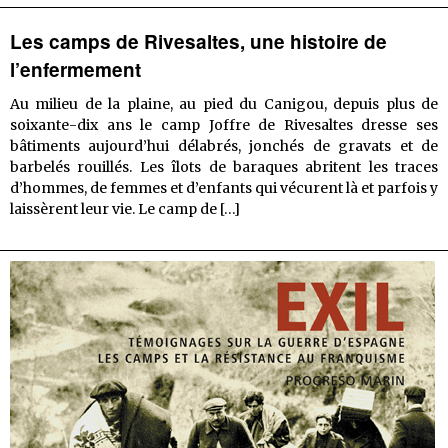
–
La
Les camps de Rivesaltes, une histoire de
mé
l’enfermement
à
vif
Au milieu de la plaine, au pied du Canigou, depuis plus de
soixante-dix ans le camp Joffre de Rivesaltes dresse ses
bâtiments aujourd’hui délabrés, jonchés de gravats et de
barbelés rouillés. Les îlots de baraques abritent les traces
d’hommes, de femmes et d’enfants qui vécurent là et parfois y
Les
laissèrent leur vie. Le camp de
[…]
camps
de
Rivesaltes,
une
histoire
de
l’enfermement