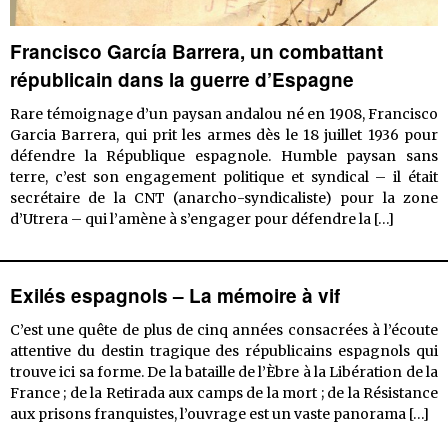
Francisco García Barrera, un combattant
républicain dans la guerre d’Espagne
Rare témoignage d’un paysan andalou né en 1908, Francisco
Garcia Barrera, qui prit les armes dès le 18 juillet 1936 pour
défendre la République espagnole. Humble paysan sans
terre, c’est son engagement politique et syndical – il était
secrétaire de la CNT (anarcho-syndicaliste) pour la zone
Francis
d’Utrera – qui l’amène à s’engager pour défendre la
[…]
García
Barrera
un
Exilés espagnols – La mémoire à vif
combat
républi
C’est une quête de plus de cinq années consacrées à l’écoute
dans
attentive du destin tragique des républicains espagnols qui
la
trouve ici sa forme. De la bataille de l’Èbre à la Libération de la
guerre
France ; de la Retirada aux camps de la mort ; de la Résistance
d’Espa
Exi
aux prisons franquistes, l’ouvrage est un vaste panorama
[…]
es