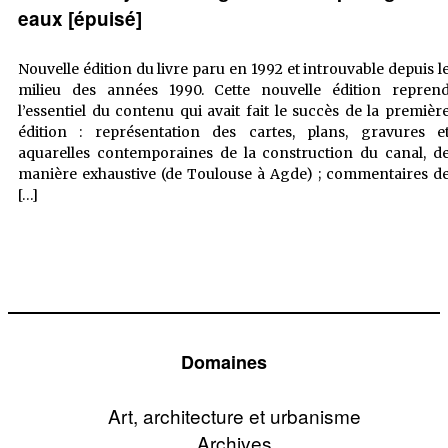
eaux [épuisé]
Nouvelle édition du livre paru en 1992 et introuvable depuis l
milieu des années 1990. Cette nouvelle édition repren
l’essentiel du contenu qui avait fait le succès de la premièr
édition : représentation des cartes, plans, gravures e
aquarelles contemporaines de la construction du canal, d
manière exhaustive (de Toulouse à Agde) ; commentaires d
Le
[…]
Canal
royal
de
Languedoc
–
Le
partage
Domaines
des
eaux
[épuisé]
Art, architecture et urbanisme
Archives