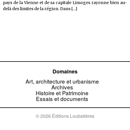
pays de la Vienne et de sa capitale Limoges rayonne bien au-
Limoges
delà des limites de la région. Dans
[…]
et
le
pays
de
la
Vienne,
<em>regards
sur
un
patrimoine</em>
Domaines
Art, architecture et urbanisme
Archives
Histoire et Patrimoine
Essais et documents
© 2026 Éditions Loubatières