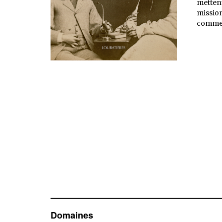
metten
mission
commer
Domaines