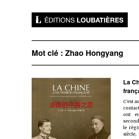
Mot clé : Zhao Hongyang
La Ch
franç
C’est a
contact
ont eu
seconde
le règn
siècle,