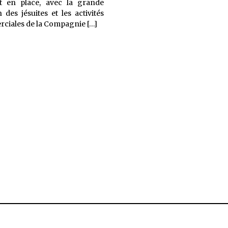
t en place, avec la grande
 des jésuites et les activités
La
ciales de la Compagnie
[…]
Chine,
une
passion
française