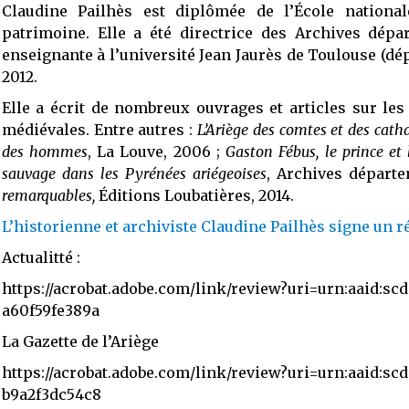
Claudine Pailhès est diplômée de l’École national
patrimoine. Elle a été directrice des Archives dépa
enseignante à l’université Jean Jaurès de Toulouse (d
2012.
Elle a écrit de nombreux ouvrages et articles sur les
médiévales. Entre autres :
L’Ariège des comtes et des cath
des hommes
, La Louve, 2006 ;
Gaston Fébus, le prince et 
sauvage dans les Pyrénées ariégeoises
, Archives départe
remarquables,
Éditions Loubatières, 2014.
L’historienne et archiviste Claudine Pailhès signe un ré
Actualitté :
https://acrobat.adobe.com/link/review?uri=urn:aaid:sc
a60f59fe389a
La Gazette de l’Ariège
https://acrobat.adobe.com/link/review?uri=urn:aaid:sc
b9a2f3dc54c8