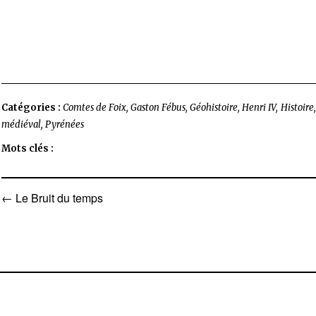
Catégories :
Comtes de Foix
,
Gaston Fébus
,
Géohistoire
,
Henri IV
,
Histoire
médiéval
,
Pyrénées
Mots clés :
←
Le Bruit du temps
Navigation
de
l’article