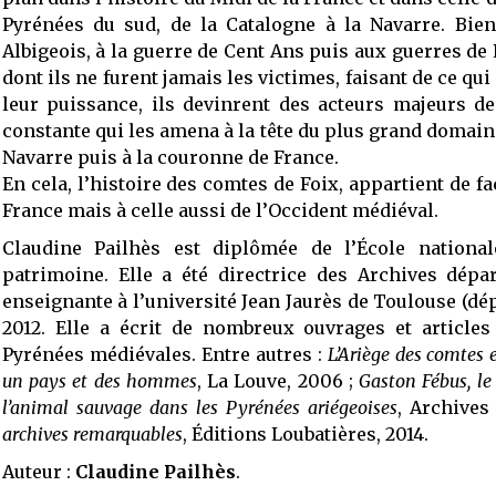
Pyrénées du sud, de la Catalogne à la Navarre. Bien
Albigeois, à la guerre de Cent Ans puis aux guerres de
dont ils ne furent jamais les victimes, faisant de ce qu
leur puissance, ils devinrent des acteurs majeurs d
constante qui les amena à la tête du plus grand domain
Navarre puis à la couronne de France.
En cela, l’histoire des comtes de Foix, appartient de f
France mais à celle aussi de l’Occident médiéval.
Claudine Pailhès est diplômée de l’École national
patrimoine. Elle a été directrice des Archives dépa
enseignante à l’université Jean Jaurès de Toulouse (d
2012. Elle a écrit de nombreux ouvrages et articles
Pyrénées médiévales. Entre autres :
L’Ariège des comtes 
un pays et des hommes
, La Louve, 2006 ;
Gaston Fébus, le 
l’animal sauvage dans les Pyrénées ariégeoises
, Archives
archives remarquables
, Éditions Loubatières, 2014.
Auteur :
Claudine Pailhès
.