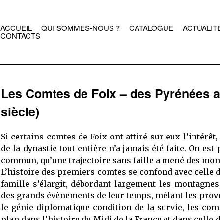
ACCUEIL
QUI SOMMES-NOUS ?
CATALOGUE
ACTUALIT
CONTACTS
Les Comtes de Foix – des Pyrénées a
siècle)
Si certains comtes de Foix ont attiré sur eux l’intérêt,
de la dynastie tout entière n’a jamais été faite. On es
commun, qu’une trajectoire sans faille a mené des mon
L’histoire des premiers comtes se confond avec celle de
famille s’élargit, débordant largement les montagne
des grands évènements de leur temps, mêlant les provoc
le génie diplomatique condition de la survie, les co
plan dans l’histoire du Midi de la France et dans cell