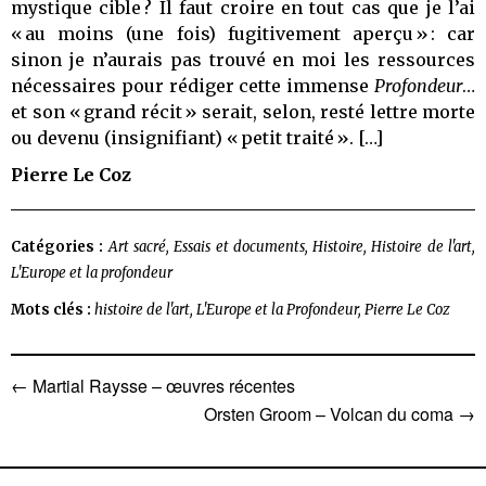
mystique cible ? Il faut croire en tout cas que je l’ai
« au moins (une fois) fugitivement aperçu » : car
sinon je n’aurais pas trouvé en moi les ressources
nécessaires pour rédiger cette immense
Profondeur
…
et son « grand récit » serait, selon, resté lettre morte
ou devenu (insignifiant) « petit traité ». […]
Pierre Le Coz
Catégories :
Art sacré
,
Essais et documents
,
Histoire
,
Histoire de l'art
,
L'Europe et la profondeur
Mots clés :
histoire de l'art
,
L'Europe et la Profondeur
,
Pierre Le Coz
←
Martial Raysse – œuvres récentes
Navigation
Orsten Groom – Volcan du coma
→
de
l’article