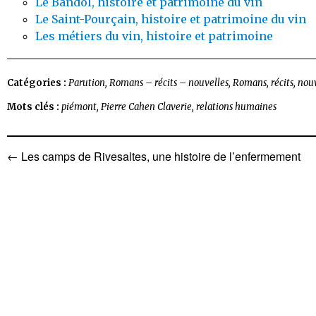
Le Bandol, histoire et patrimoine du vin
Le Saint-Pourçain, histoire et patrimoine du vin
Les métiers du vin, histoire et patrimoine
Catégories :
Parution
,
Romans – récits – nouvelles
,
Romans, récits, nou
Mots clés :
piémont
,
Pierre Cahen Claverie
,
relations humaines
←
Les camps de Rivesaltes, une histoire de l’enfermement
Navigation
de
l’article